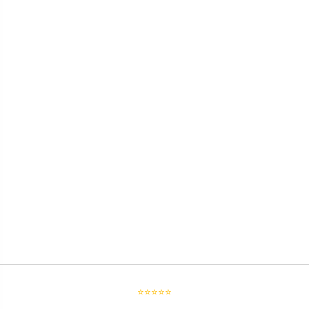
⭐⭐⭐⭐⭐