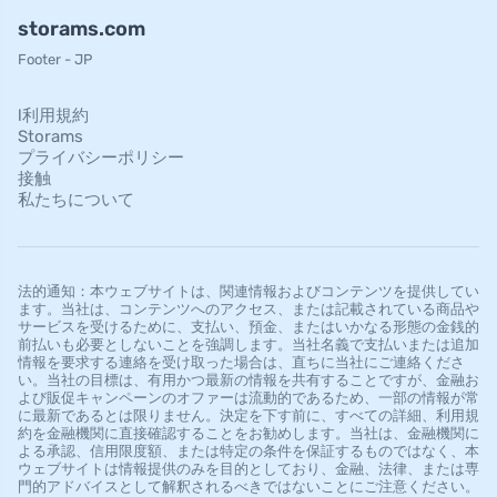
storams.com
Footer - JP
l利用規約
Storams
プライバシーポリシー
接触
私たちについて
法的通知：本ウェブサイトは、関連情報およびコンテンツを提供してい
ます。当社は、コンテンツへのアクセス、または記載されている商品や
サービスを受けるために、支払い、預金、またはいかなる形態の金銭的
前払いも必要としないことを強調します。当社名義で支払いまたは追加
情報を要求する連絡を受け取った場合は、直ちに当社にご連絡くださ
い。当社の目標は、有用かつ最新の情報を共有することですが、金融お
よび販促キャンペーンのオファーは流動的であるため、一部の情報が常
に最新であるとは限りません。決定を下す前に、すべての詳細、利用規
約を金融機関に直接確認することをお勧めします。当社は、金融機関に
よる承認、信用限度額、または特定の条件を保証するものではなく、本
ウェブサイトは情報提供のみを目的としており、金融、法律、または専
門的アドバイスとして解釈されるべきではないことにご注意ください。