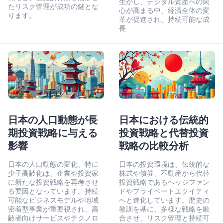
生かし、デジタル資産への関
たリスク管理が成功の鍵とな
心が高まる中、経済全体の変
ります。
革が促進され、持続可能な成
長
日本の人口動態が長
日本における伝統的
期投資戦略に与える
投資戦略と代替投資
影響
戦略の比較分析
日本の人口動態の変化、特に
日本の投資環境は、伝統的な
少子高齢化は、企業や投資家
株式や債券、不動産から代替
に新たな投資戦略を再考させ
投資戦略であるヘッジファン
る要因となっています。持続
ドやプライベートエクイティ
可能なビジネスモデルや地域
へと進化しています。歴史の
密着型事業が重要視され、高
教訓を基に、多様な戦略を融
齢者向けサービスやテクノロ
合させ、リスク管理と持続可