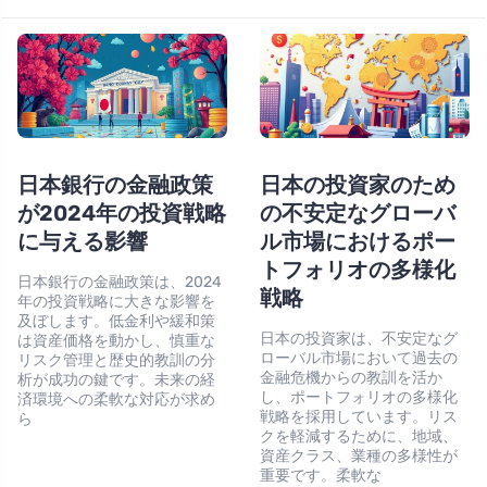
日本銀行の金融政策
日本の投資家のため
が2024年の投資戦略
の不安定なグローバ
に与える影響
ル市場におけるポー
トフォリオの多様化
日本銀行の金融政策は、2024
戦略
年の投資戦略に大きな影響を
及ぼします。低金利や緩和策
日本の投資家は、不安定なグ
は資産価格を動かし、慎重な
ローバル市場において過去の
リスク管理と歴史的教訓の分
金融危機からの教訓を活か
析が成功の鍵です。未来の経
し、ポートフォリオの多様化
済環境への柔軟な対応が求め
戦略を採用しています。リス
ら
クを軽減するために、地域、
資産クラス、業種の多様性が
重要です。柔軟な