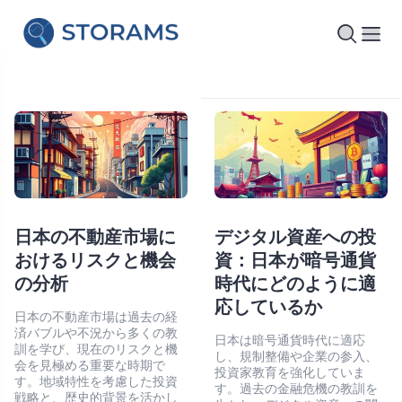
日本の不動産市場に
デジタル資産への投
おけるリスクと機会
資：日本が暗号通貨
の分析
時代にどのように適
応しているか
日本の不動産市場は過去の経
済バブルや不況から多くの教
日本は暗号通貨時代に適応
訓を学び、現在のリスクと機
し、規制整備や企業の参入、
会を見極める重要な時期で
投資家教育を強化していま
す。地域特性を考慮した投資
す。過去の金融危機の教訓を
戦略と、歴史的背景を活かし