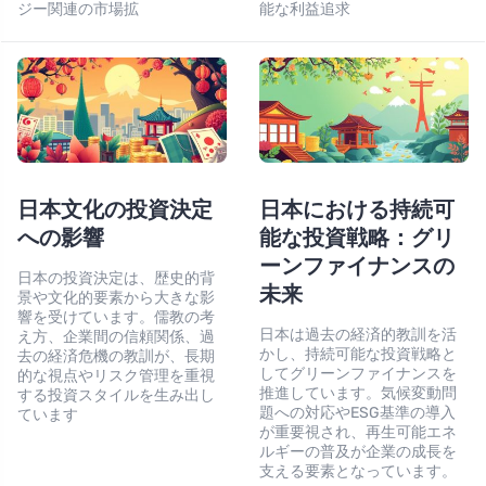
ジー関連の市場拡
能な利益追求
日本文化の投資決定
日本における持続可
への影響
能な投資戦略：グリ
ーンファイナンスの
日本の投資決定は、歴史的背
未来
景や文化的要素から大きな影
響を受けています。儒教の考
日本は過去の経済的教訓を活
え方、企業間の信頼関係、過
かし、持続可能な投資戦略と
去の経済危機の教訓が、長期
してグリーンファイナンスを
的な視点やリスク管理を重視
推進しています。気候変動問
する投資スタイルを生み出し
題への対応やESG基準の導入
ています
が重要視され、再生可能エネ
ルギーの普及が企業の成長を
支える要素となっています。