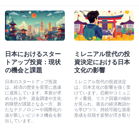
日本におけるスター
ミレニアル世代の投
トアップ投資：現状
資決定における日本
の機会と課題
文化の影響
日本のスタートアップ投資
ミレニアル世代の投資決定
は、経済の歴史を背景に急速
は、日本文化の影響を強く受
に成長しています。革新が求
けています。忍耐やコミュニ
められる中、資金調達や文化
ティ重視、リスク回避の傾向
的障壁が課題となる一方、新
が見られ、過去の経済教訓か
たなテクノロジーや国際化の
ら学びつつ、持続可能な資産
波が新しいビジネス機会を創
形成を目指す姿勢が浮き彫り
出しています。