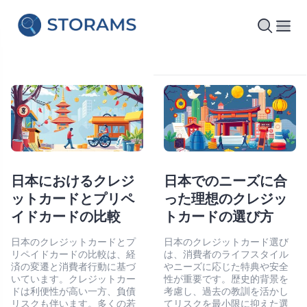
日本におけるクレジ
日本でのニーズに合
ットカードとプリペ
った理想のクレジッ
イドカードの比較
トカードの選び方
日本のクレジットカードとプ
日本のクレジットカード選び
リペイドカードの比較は、経
は、消費者のライフスタイル
済の変遷と消費者行動に基づ
やニーズに応じた特典や安全
いています。クレジットカー
性が重要です。歴史的背景を
ドは利便性が高い一方、負債
考慮し、過去の教訓を活かし
リスクも伴います。多くの若
てリスクを最小限に抑えた選