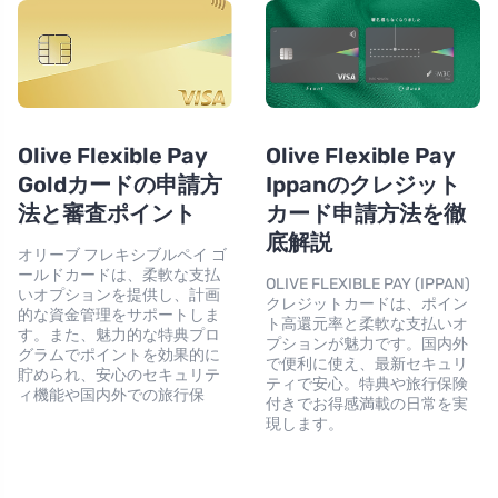
Olive Flexible Pay
Olive Flexible Pay
Goldカードの申請方
Ippanのクレジット
法と審査ポイント
カード申請方法を徹
底解説
オリーブ フレキシブルペイ ゴ
ールドカードは、柔軟な支払
OLIVE FLEXIBLE PAY (IPPAN)
いオプションを提供し、計画
クレジットカードは、ポイン
的な資金管理をサポートしま
ト高還元率と柔軟な支払いオ
す。また、魅力的な特典プロ
プションが魅力です。国内外
グラムでポイントを効果的に
で便利に使え、最新セキュリ
貯められ、安心のセキュリテ
ティで安心。特典や旅行保険
ィ機能や国内外での旅行保
付きでお得感満載の日常を実
現します。