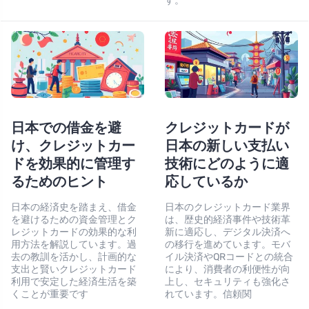
す。
日本での借金を避
クレジットカードが
け、クレジットカー
日本の新しい支払い
ドを効果的に管理す
技術にどのように適
るためのヒント
応しているか
日本の経済史を踏まえ、借金
日本のクレジットカード業界
を避けるための資金管理とク
は、歴史的経済事件や技術革
レジットカードの効果的な利
新に適応し、デジタル決済へ
用方法を解説しています。過
の移行を進めています。モバ
去の教訓を活かし、計画的な
イル決済やQRコードとの統合
支出と賢いクレジットカード
により、消費者の利便性が向
利用で安定した経済生活を築
上し、セキュリティも強化さ
くことが重要です
れています。信頼関