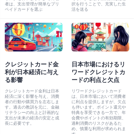
者は、支出管理が簡単なプリ
択を行うことで、充実した生
ペイドカードを選ぶ
活を送る
クレジットカード金
日本市場におけるリ
利が日本経済に与え
ワードクレジットカ
る影響
ードの利点と欠点
クレジットカード金利は日本
リワードクレジットカード
経済に深く影響を与え、消費
は、日本市場において消費者
者の行動や購買力を左右しま
に利点を提供しますが、欠点
す。過去の教訓を元に、金融
も伴います。ポイント還元や
リテラシーの向上と計画的な
特典を享受できる一方で、年
支出が未来の経済の安定と成
会費やポイントの有効期限、
長に必要です。
過剰消費のリスクがあるた
め、慎重な利用が求められま