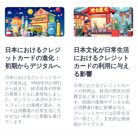
日本におけるクレジ
日本文化が日常生活
ットカードの進化：
におけるクレジット
初期からデジタルへ
カードの利用に与え
る影響
日本におけるクレジットカー
ドの進化は、1960年代の発行
日本におけるクレジットカー
から始まり、経済成長や技術
ドの利用は、経済の歴史や消
の発展とともに多様化しまし
費文化と深く結びついていま
た。オンライン決済やスマー
す。戦後の復興やデジタル化
トフォンとの連携が進み、カ
が消費者行動に影響を与え、
ードは消費者の日常生活に欠
クレジットカードは日常生活
かせない存在へと変貌を遂げ
の一部として、文化的な価値
ています。
観やライフスタ