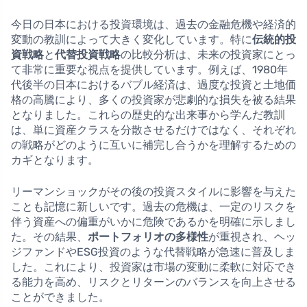
今日の日本における投資環境は、過去の金融危機や経済的
変動の教訓によって大きく変化しています。特に
伝統的投
資戦略
と
代替投資戦略
の比較分析は、未来の投資家にとっ
て非常に重要な視点を提供しています。例えば、1980年
代後半の日本におけるバブル経済は、過度な投資と土地価
格の高騰により、多くの投資家が悲劇的な損失を被る結果
となりました。これらの歴史的な出来事から学んだ教訓
は、単に資産クラスを分散させるだけではなく、それぞれ
の戦略がどのように互いに補完し合うかを理解するための
カギとなります。
リーマンショックがその後の投資スタイルに影響を与えた
ことも記憶に新しいです。過去の危機は、一定のリスクを
伴う資産への偏重がいかに危険であるかを明確に示しまし
た。その結果、
ポートフォリオの多様性
が重視され、ヘッ
ジファンドやESG投資のような代替戦略が急速に普及しま
した。これにより、投資家は市場の変動に柔軟に対応でき
る能力を高め、リスクとリターンのバランスを向上させる
ことができました。