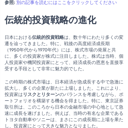
参照:
別の記事を読むにはここをクリックしてください
伝統的投資戦略の進化
日本における
伝統的投資戦略
は、数十年にわたり多くの変
遷を辿ってきました。特に、戦後の高度経済成長期
（1950年代から1970年代）には、株式市場の発展と共
に、多くの投資家が株式に注目しました。株式は当時、個
人投資家や機関投資家にとって、経済成長の恩恵を直接享
受する手段として非常に魅力的でした。
この時期の株式市場は、日本経済が急成長する中で急激に
拡大し、多くの企業が新たに上場しました。これにより、
投資家は
リスクとリターン
のバランスを考慮しながら、ポ
ートフォリオを構築する機会を得ました。特に、東京証券
取引所は、このころから日本の金融市場の中心地として急
速に成長を遂げました。例えば、当時の有名な企業である
トヨタ自動車やソニーは、まさにこの成長期に上場を果た
し、投資家にとって大きな魅力となりました。