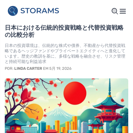
日本における伝統的投資戦略と代替投資戦略
の比較分析
日本の投資環境は、伝統的な株式や債券、不動産から代替投資戦
略であるヘッジファンドやプライベートエクイティへと進化して
います。歴史の教訓を基に、多様な戦略を融合させ、リスク管理
と持続可能な利益追求
POR:
LINDA CARTER
EM 5月 19, 2026