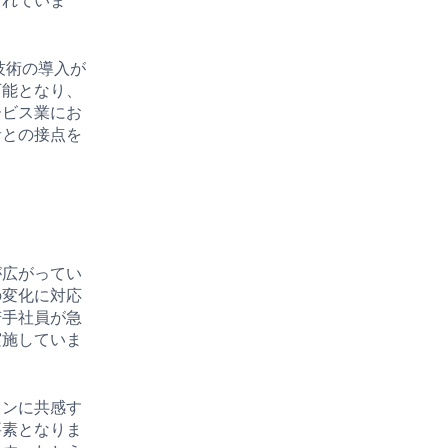
られていま
技術の導入が
可能となり、
ービス業にお
者との接点を
。
が広がってい
の変化に対応
若手社員が急
実施していま
ョンに共感す
要素となりま