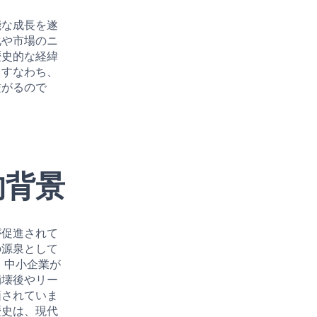
能な成長を遂
化や市場のニ
歴史的な経緯
。すなわち、
繋がるので
的背景
が促進されて
の源泉として
、中小企業が
崩壊後やリー
価されていま
歴史は、現代