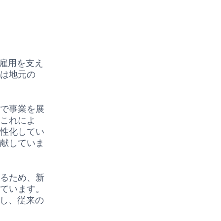
の雇用を支え
業は地元の
形で事業を展
。これによ
活性化してい
貢献していま
あるため、新
しています。
用し、従来の