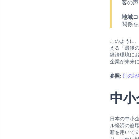
客の声
地域コ
関係を
このように
える「最後
経済環境に
企業が未来
参照:
別の記
中小
日本の中小
ル経済の崩
新を用いて