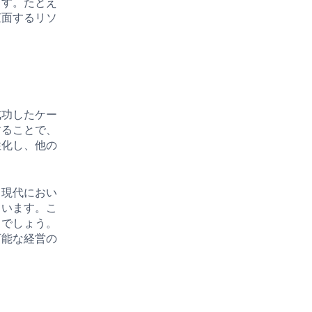
ます。たとえ
直面するリソ
成功したケー
することで、
性化し、他の
。現代におい
ています。こ
るでしょう。
可能な経営の