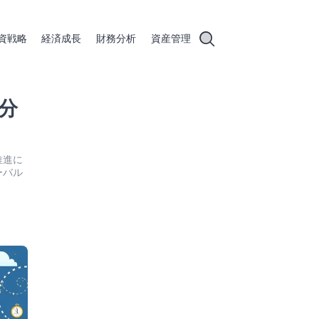
資戦略
経済成長
財務分析
資産管理
分
推進に
ーバル