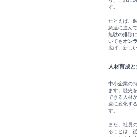
り、これに
す。
たとえば、
急速に進ん
無駄の排除
いても
オン
広げ、新し
人材育成と
中小企業の
ます。歴史
できる人材
速に変化す
す。
また、社員
ることは、