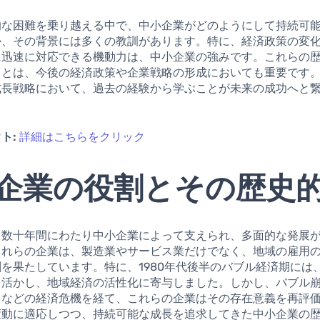
的な困難を乗り越える中で、中小企業がどのようにして持続可
か、その背景には多くの教訓があります。特に、経済政策の変
に迅速に対応できる機動力は、中小企業の強みです。これらの
ことは、今後の経済政策や企業戦略の形成においても重要です
成長戦略において、過去の経験から学ぶことが未来の成功へと
ト:
詳細はこちらをクリック
企業の役割とその歴史
、数十年間にわたり中小企業によって支えられ、多面的な発展
これらの企業は、製造業やサービス業だけでなく、地域の雇用
を果たしています。特に、1980年代後半のバブル経済期には
を活かし、地域経済の活性化に寄与しました。しかし、バブル
クなどの経済危機を経て、これらの企業はその存在意義を再評
変動に適応しつつ、持続可能な成長を追求してきた中小企業の