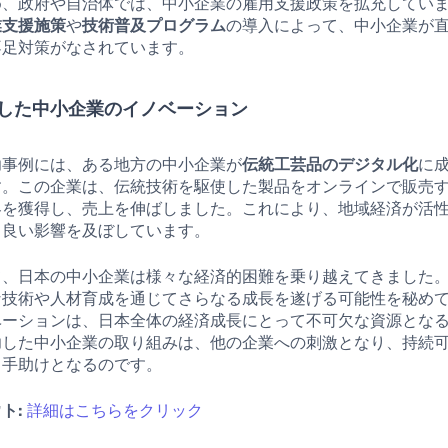
め、政府や自治体では、中小企業の雇用支援政策を拡充してい
業支援施策
や
技術普及プログラム
の導入によって、中小企業が
不足対策がなされています。
した中小企業のイノベーション
功事例には、ある地方の中小企業が
伝統工芸品のデジタル化
に
す。この企業は、伝統技術を駆使した製品をオンラインで販売
客を獲得し、売上を伸ばしました。これにより、地域経済が活
も良い影響を及ぼしています。
て、日本の中小企業は様々な経済的困難を乗り越えてきました
な技術や人材育成を通じてさらなる成長を遂げる可能性を秘め
ベーションは、日本全体の経済成長にとって不可欠な資源とな
功した中小企業の取り組みは、他の企業への刺激となり、持続
く手助けとなるのです。
ト:
詳細はこちらをクリック