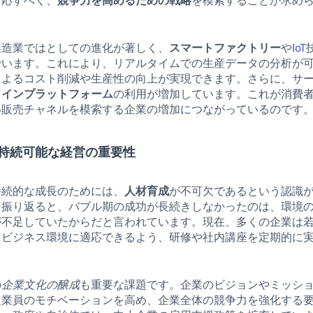
対応すべく、
競争力を高めるための戦略
を模索することが求め
製造業ではとしての進化が著しく、
スマートファクトリー
や
IoT
でいます。これにより、リアルタイムでの生産データの分析が
によるコスト削減や生産性の向上が実現できます。さらに、サ
ラインプラットフォーム
の利用が増加しています。これが消費
い販売チャネルを模索する企業の増加につながっているのです
持続可能な経営の重要性
持続的な成長のためには、
人材育成
が不可欠であるという認識
を振り返ると、バブル期の成功が長続きしなかったのは、環境
が不足していたからだと言われています。現在、多くの企業は
るビジネス環境に適応できるよう、研修や社内講座を定期的に
の
企業文化の醸成
も重要な課題です。企業のビジョンやミッシ
従業員のモチベーションを高め、企業全体の競争力を強化する