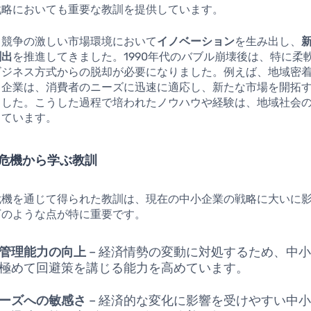
戦略においても重要な教訓を提供しています。
、競争の激しい市場環境において
イノベーション
を生み出し、
創出
を推進してきました。1990年代のバブル崩壊後は、特に柔
ビジネス方式からの脱却が必要になりました。例えば、地域密
る企業は、消費者のニーズに迅速に適応し、新たな市場を開拓
ました。こうした過程で培われたノウハウや経験は、地域社会
しています。
危機から学ぶ教訓
危機を通じて得られた教訓は、現在の中小企業の戦略に大いに
下のような点が特に重要です。
管理能力の向上
– 経済情勢の変動に対処するため、中
極めて回避策を講じる能力を高めています。
ーズへの敏感さ
– 経済的な変化に影響を受けやすい中