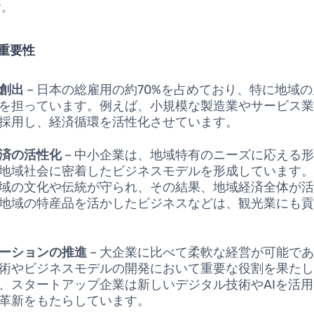
す。
重要性
創出
– 日本の総雇用の約70%を占めており、特に地域
を担っています。例えば、小規模な製造業やサービス
採用し、経済循環を活性化させています。
済の活性化
– 中小企業は、地域特有のニーズに応える
地域社会に密着したビジネスモデルを形成しています
域の文化や伝統が守られ、その結果、地域経済全体が
地域の特産品を活かしたビジネスなどは、観光業にも
ーションの推進
– 大企業に比べて柔軟な経営が可能で
術やビジネスモデルの開発において重要な役割を果た
、スタートアップ企業は新しいデジタル技術やAIを活
革新をもたらしています。