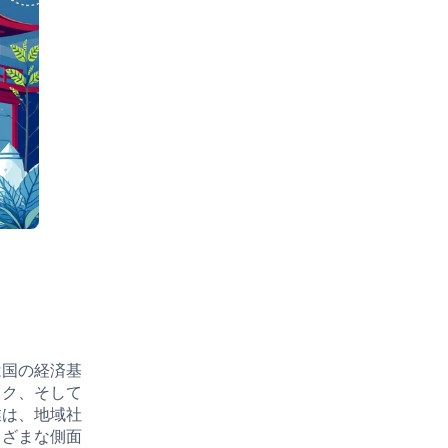
は国の経済基
ック、そして
業は、地域社
まざまな側面