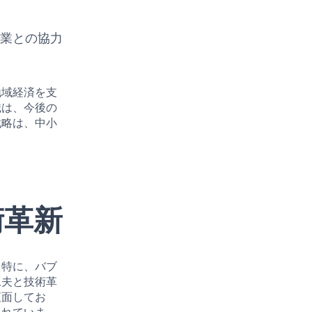
企業との協力
地域経済を支
識は、今後の
戦略は、中小
術革新
。特に、バブ
工夫と技術革
直面してお