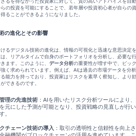
らざるを得なかった投資家に対して、質の高いアドバイスを自
からの投資を可能にすることで、若年層や投資初心者が自らの
を得ることができるようになりました。
術の進化とその影響
おけるデジタル技術の進化は、情報の可視化と迅速な意思決定
家は、リアルタイムで自身のポートフォリオを分析し、必要な
できます。このように、
データ分析
の重要性が増す中で、ビッグ
強く求められています。例えば、AIは過去の市場データを分
する能力を持っており、投資家はリスクを素早く察知し、より
とができるのです。
管理の先進技術
：AIを用いたリスク分析ツールにより
を元にした予測が可能となり、投資戦略の見直しが行
す。
クチェーン技術の導入
：取引の透明性と信頼性を向上
金融機関がブロックチェーンの活用を進めています。