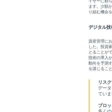
イザーに頼
ます。少額
り組む機会
デジタル技
資産管理に
した。投資
とることが
技術の導入が
動向を予測
を講じるこ
リスク
データ
ていま
ブロッ
多くの