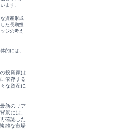
ています。
実な資産形成
とした長期投
ヘッジの考え
具体的には、
くの投資家は
産に依存する
様々な資産に
、最新のリア
の背景には、
を再確認した
、複雑な市場