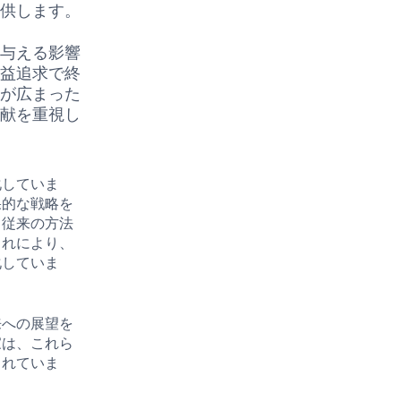
提供します。
に与える影響
利益追求で終
識が広まった
貢献を重視し
化していま
果的な戦略を
、従来の方法
これにより、
化していま
来への展望を
家は、これら
られていま