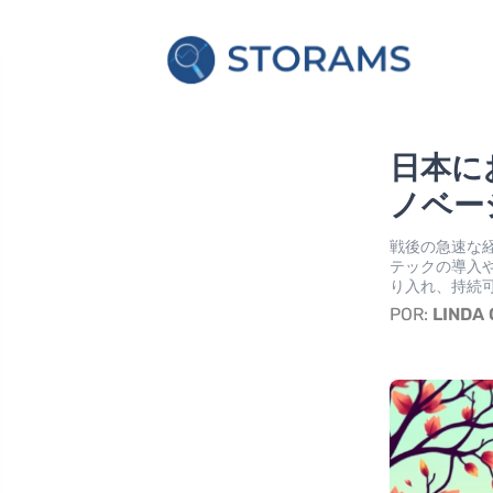
日本に
ノベー
戦後の急速な
テックの導入
り入れ、持続
POR:
LINDA