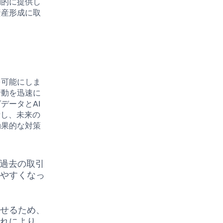
動的に提供し
資産形成に取
を可能にしま
行動を迅速に
データとAI
析し、未来の
効果的な対策
、過去の取引
いやすくなっ
させるため、
これにより、