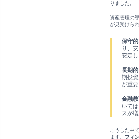
りました。
資産管理の
が見受けら
保守的
り、安
安定し
長期的
期投資
が重要
金融教
いては
スが増
こうした中
ます。
フィ