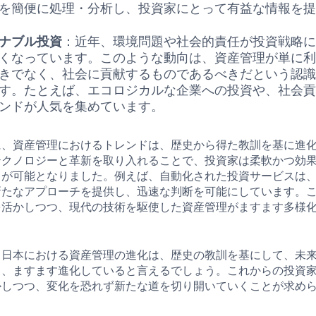
を簡便に処理・分析し、投資家にとって有益な情報を
ナブル投資
：近年、環境問題や社会的責任が投資戦略
くなっています。このような動向は、資産管理が単に
きでなく、社会に貢献するものであるべきだという認
す。たとえば、エコロジカルな企業への投資や、社会
ンドが人気を集めています。
に、資産管理におけるトレンドは、歴史から得た教訓を基に進
テクノロジーと革新を取り入れることで、投資家は柔軟かつ効
とが可能となりました。例えば、自動化された投資サービスは
新たなアプローチを提供し、迅速な判断を可能にしています。
を活かしつつ、現代の技術を駆使した資産管理がますます多様
、日本における資産管理の進化は、歴史の教訓を基にして、未
ら、ますます進化していると言えるでしょう。これからの投資
かしつつ、変化を恐れず新たな道を切り開いていくことが求め