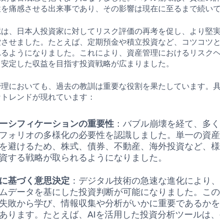
性を痛感させる出来事であり、その影響は現在に至るまで続い
憶は、日本人投資家に対してリスク評価の再考を促し、より堅
索させました。たとえば、定期預金や積立投資など、コツコツ
れるようになりました。これにより、資産管理におけるリスク
、安定した収益を目指す投資戦略が広まりました。
管理においても、過去の教訓は重要な役割を果たしています。
なトレンドが現れています：
ーシフィケーションの重要性
：バブル崩壊を経て、多
フォリオの多様化の必要性を認識しました。単一の資
を避けるため、株式、債券、不動産、海外投資など、
資する戦略が取られるようになりました。
に基づく意思決定
：デジタル技術の急速な進化により
ムデータを基にした投資判断が可能になりました。こ
失敗から学び、情報収集や分析がいかに重要であるか
あります。たとえば、AIを活用した投資分析ツールは