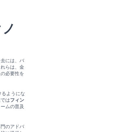
クノ
過去には、バ
これらは、金
入の必要性を
けるようにな
在では
フィン
ォームの普及
専門のアドバ