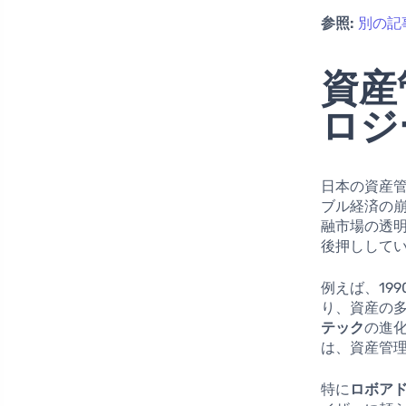
参照:
別の記
資産
ロジ
日本の資産
ブル経済の
融市場の透
後押しして
例えば、19
り、資産の
テック
の進
は、資産管
特に
ロボア