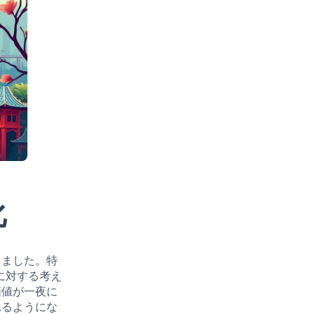
化
きました。特
に対する考え
価値が一夜に
れるようにな