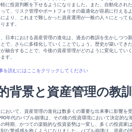
手軽に投資判断を下せるようになりました。また、自動化され
よって、リスク管理やポートフォリオの最適化が容易に行える
れにより、これまで難しかった資産運用が一般の人々にとって
あります。
に、日本における資産管理の進化は、過去の教訓を生かしつつ
ことで、さらに多様化していくことでしょう。歴史が築いてき
術が融合することで、今後の資産管理がどのように変化してい
います。
事を読むにはここをクリックしてください
的背景と資産管理の教
史において、資産管理の進化は数多くの重要な出来事に影響を
990年代のバブル崩壊は、その後の投資環境において決定的な
この時期、かつての楽観的な投資姿勢は一変し、多くの投資家
深刻な警戒感を抱くようになりました。バブル崩壊は、資産の