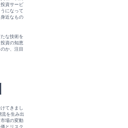
た投資サービ
ようになって
も身近なもの
新たな技術を
た投資の知恵
くのか、注目
訓
受けてきまし
潮流を生み出
は市場の変動
評価とリスク