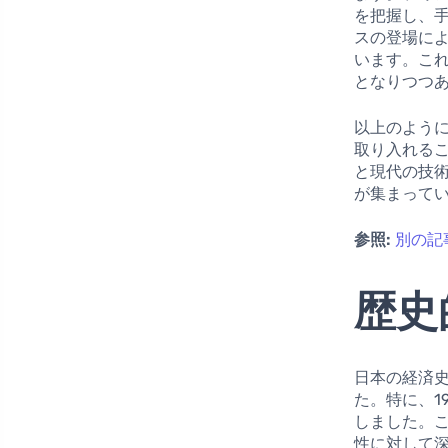
を把握し、
スの登場に
います。こ
となりつつ
以上のよう
取り入れる
と現代の技
が集まって
参照:
別の記
歴史
日本の経済
た。特に、1
しました。
性に対して