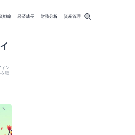
資戦略
経済成長
財務分析
資産管理
とイ
フィン
略を取