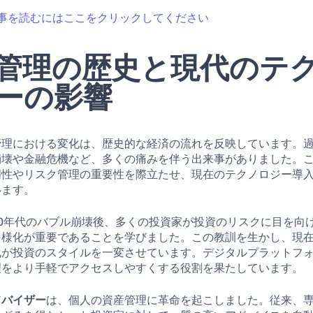
事を読むにはここをクリックしてください
管理の歴史と現代のテ
ーの影響
管理における変化は、歴史的な経済の流れを反映しています。
崩壊や金融危機など、多くの痛みを伴う出来事がありました。
明性やリスク管理の重要性を際立たせ、現在のテクノロジー導
います。
90年代のバブル崩壊後、多くの投資家が投資のリスクに目を向
多様化が重要であることを学びました。この教訓を生かし、現
化が投資のスタイルを一変させています。デジタルプラットフ
理をより手軽でアクセスしやすくする役割を果たしています。
ドバイザー
は、個人の資産管理に革命を起こしました。従来、