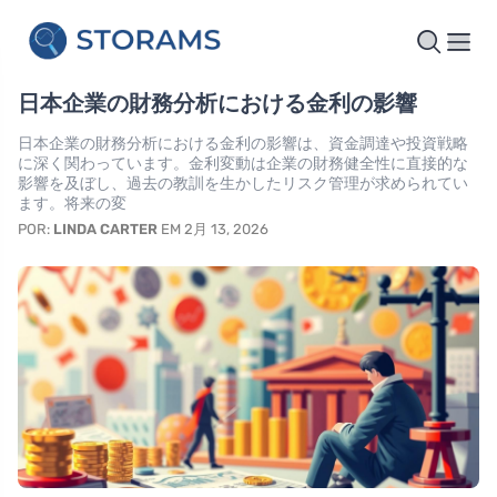
日本企業の財務分析における金利の影響
日本企業の財務分析における金利の影響は、資金調達や投資戦略
に深く関わっています。金利変動は企業の財務健全性に直接的な
影響を及ぼし、過去の教訓を生かしたリスク管理が求められてい
ます。将来の変
POR:
LINDA CARTER
EM 2月 13, 2026