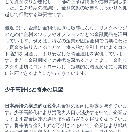
とで資金繰りが悪化し、一部の企業は倒産の危機に瀕しま
した。この時期の教訓は、金利変動の影響をしっかりと見
越して行動する重要性です。
最近では、企業は金利の動きに敏感になり、リスクヘッジ
のために金利スワップやオプションなどの金融商品を活用
しています。例えば、特定の企業が固定金利で長期にわた
り資金を借り入れることで、将来的な金利上昇によるコス
ト増加を回避し、より安定した資金運用を実現していま
す。また、金融機関との連携を深めることにより、金利リ
スクを適切にコントロールし、短期的な環境変化にも柔軟
に対応できるようになってきています。
少子高齢化と将来の展望
日本経済の構造的な変化
も金利の動向に影響を与えていま
す。少子高齢化により労働力人口が減少する中で、企業は
ますます資金調達の選択肢を絞らざるを得なくなっていま
す。将来的な金利上昇が予測される中で、企業はより戦略
的な資金運用を模索しなければなりません。具体的には、