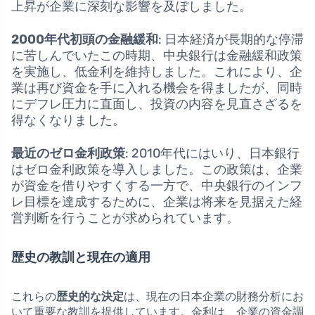
上昇が企業に深刻な影響を及ぼしました。
2000年代初頭の金融緩和
: 日本経済が長期的な停滞
に苦しんでいたこの時期、中央銀行は金融緩和政策
を実施し、低金利を維持しました。これにより、企
業は再び資金を手に入れる機会を得ましたが、同時
にデフレ圧力に直面し、投資の内容を見直さざるを
得なくなりました。
最近のゼロ金利政策
: 2010年代にはいり、日本銀行
はゼロ金利政策を導入しました。この政策は、企業
が資金を借りやすくする一方で、中央銀行のインフ
レ目標を達成するために、企業は将来を見据えた経
営判断を行うことが求められています。
歴史の教訓と現在の適用
これらの
歴史的な決定
は、現在の日本企業の財務分析にお
いて重要な教訓を提供しています。金利は、企業の資金調