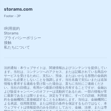
storams.com
Footer - JP
l利用規約
Storams
プライバシーポリシー
接触
私たちについて
法的通知：本ウェブサイトは、関連情報およびコンテンツを提供してい
ます。当社は、コンテンツへのアクセス、または記載されている商品や
サービスを受けるために、支払い、預金、またはいかなる形態の金銭的
前払いも必要としないことを強調します。当社名義で支払いまたは追加
情報を要求する連絡を受け取った場合は、直ちに当社にご連絡くださ
い。当社の目標は、有用かつ最新の情報を共有することですが、金融お
よび販促キャンペーンのオファーは流動的であるため、一部の情報が常
に最新であるとは限りません。決定を下す前に、すべての詳細、利用規
約を金融機関に直接確認することをお勧めします。当社は、金融機関に
よる承認、信用限度額、または特定の条件を保証するものではなく、本
ウェブサイトは情報提供のみを目的としており、金融、法律、または専