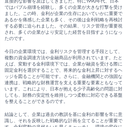
直接的な影響を及ぼしてきました。特に1990年代、日本
ではバブル崩壊を経験し、多くの企業が大きな打撃を受け
ました。この時、金利が企業の生存においていかに重要で
あるかを痛感した企業も多く、その後は金利戦略を再検討
する必要に迫られました。その結果、リスク管理が重要視
され、多くの企業がより安定した経営を目指すようになっ
たのです。
今日の企業環境では、金利リスクを管理する手段として、
複数の資金調達方法や金融商品が利用されています。たと
えば、変動する金利環境下では、企業が融資を受ける際に
固定金利を選択することで、将来的な金利上昇に対するヘ
ッジを図ることが可能です。さらに、金融機関との強固な
連携は、戦略的な財務運営を支える重要な要素ともなって
います。これにより、日本が抱える少子高齢化の問題に対
しても、財務の安定性を維持しつつ柔軟に対応できる基盤
を整えることができるのです。
結論として、企業は過去の教訓を基に金利の影響を常に意
識し、それを反映した戦略的な計画を立てることが重要で
す。金利変動の兆候をいち早くキャッチし、環境の変化に