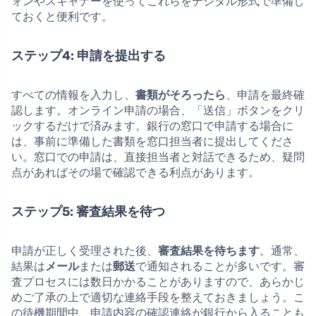
ォンやスキャナーを使ってこれらをデジタル形式で準備し
ておくと便利です。
ステップ4: 申請を提出する
すべての情報を入力し、
書類がそろったら
、申請を最終確
認します。オンライン申請の場合、「送信」ボタンをクリ
ックするだけで済みます。銀行の窓口で申請する場合に
は、事前に準備した書類を窓口担当者に提出してくださ
い。窓口での申請は、直接担当者と対話できるため、疑問
点があればその場で確認できる利点があります。
ステップ5: 審査結果を待つ
申請が正しく受理された後、
審査結果を待ちます
。通常、
結果は
メール
または
郵送
で通知されることが多いです。審
査プロセスには数日かかることがありますので、あらかじ
めご了承の上で適切な連絡手段を整えておきましょう。こ
の待機期間中、申請内容の確認連絡が銀行から入ることも