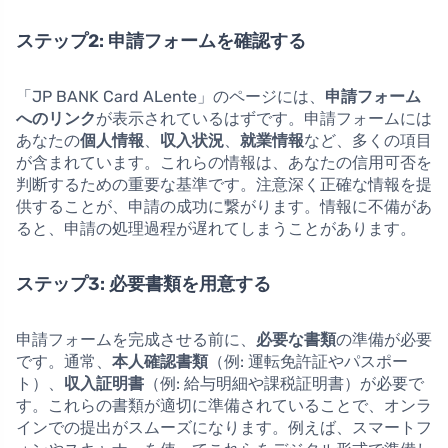
ステップ2: 申請フォームを確認する
「JP BANK Card ALente」のページには、
申請フォーム
へのリンク
が表示されているはずです。申請フォームには
あなたの
個人情報
、
収入状況
、
就業情報
など、多くの項目
が含まれています。これらの情報は、あなたの信用可否を
判断するための重要な基準です。注意深く正確な情報を提
供することが、申請の成功に繋がります。情報に不備があ
ると、申請の処理過程が遅れてしまうことがあります。
ステップ3: 必要書類を用意する
申請フォームを完成させる前に、
必要な書類
の準備が必要
です。通常、
本人確認書類
（例: 運転免許証やパスポー
ト）、
収入証明書
（例: 給与明細や課税証明書）が必要で
す。これらの書類が適切に準備されていることで、オンラ
インでの提出がスムーズになります。例えば、スマートフ