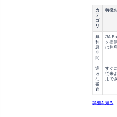
カ
特徴
テ
ゴ
リ
無
JA Ba
利
を提
息
は利
期
間
迅
すぐ
速
従来
な
用で
審
査
詳細を知る