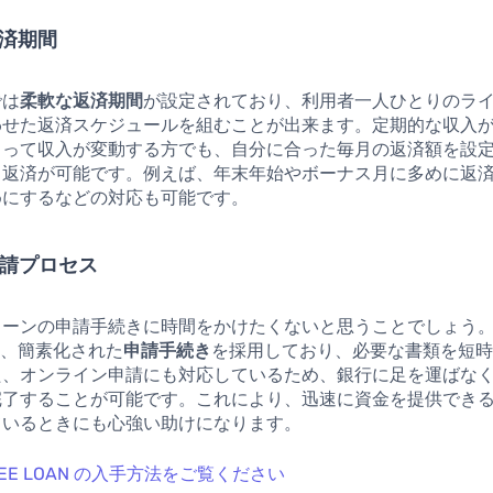
返済期間
では
柔軟な返済期間
が設定されており、利用者一人ひとりのラ
わせた返済スケジュールを組むことが出来ます。定期的な収入
よって収入が変動する方でも、自分に合った毎月の返済額を設
く返済が可能です。例えば、年末年始やボーナス月に多めに返
めにするなどの対応も可能です。
申請プロセス
ーンの申請手続きに時間をかけたくないと思うことでしょう。JA
n は、簡素化された
申請手続き
を採用しており、必要な書類を短
た、オンライン申請にも対応しているため、銀行に足を運ばな
完了することが可能です。これにより、迅速に資金を提供でき
ているときにも心強い助けになります。
 FREE LOAN の入手方法をご覧ください