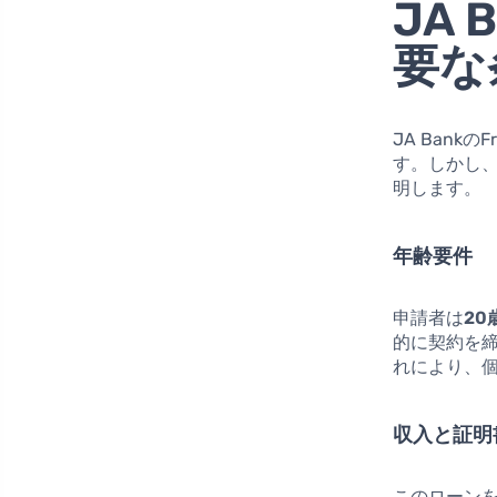
JA 
要な
JA Ban
す。しかし
明します。
年齢要件
申請者は
20
的に契約を
れにより、
収入と証明
このローン