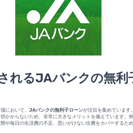
されるJAバンクの無利
市場において、
JAバンクの無利子ローン
が注目を集めています
一切かからないため、非常に大きなメリットを備えています。
事態や毎日の生活費の不足、思いがけない出費をカバーするた
。