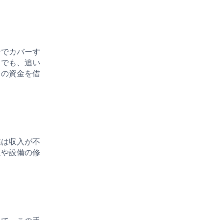
ンでカバーす
きでも、追い
らの資金を借
業は収入が不
入や設備の修