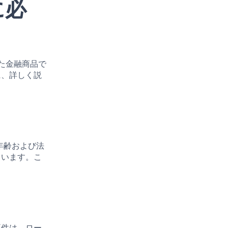
に必
れた金融商品で
に、詳しく説
年齢および法
ています。こ
要件は、ロー