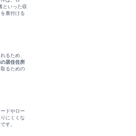
書といった収
とを裏付ける
られるため、
内の居住住所
を取るための
カードやロー
通りにくくな
素です。