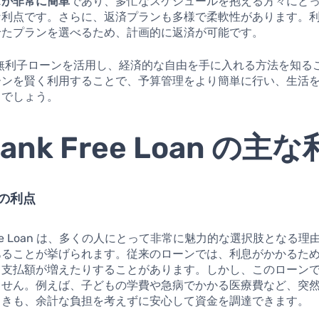
スが非常に簡単
であり、多忙なスケジュールを抱える方々にと
な利点です。さらに、返済プランも多様で柔軟性があります。
せたプランを選べるため、計画的に返済が可能です。
の無利子ローンを活用し、経済的な自由を手に入れる方法を知る
ーンを賢く利用することで、予算管理をより簡単に行い、生活
るでしょう。
Bank Free Loan の主
ロの利点
 Free Loan は、多くの人にとって非常に魅力的な選択肢となる
あることが挙げられます。従来のローンでは、利息がかかるた
、支払額が増えたりすることがあります。しかし、このローン
ません。例えば、子どもの学費や急病でかかる医療費など、突
ときも、余計な負担を考えずに安心して資金を調達できます。