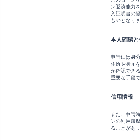
ン返済能力
入証明書の
ものとなり
本人確認と
申請には
身
住所や身元
が確認でき
重要な手段
信用情報
また、申請
ンの利用履
ることがあ