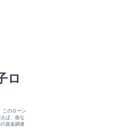
子ロ
。このローン
例えば、急な
めの資金調達