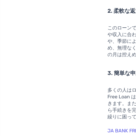
2. 柔軟な
このローン
や収入に合
や、季節に
め、無理な
の月は控え
3. 簡単な
多くの人はロ
Free Loa
きます。ま
ら手続きを
繰りに困っ
JA BANK