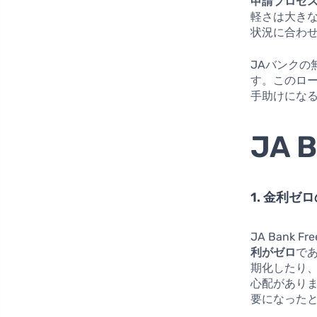
申請プロセ
軽さは大き
状況に合わ
JAバンク
す。このロ
手助けにな
JA 
1. 金利ゼ
JA Bank
利がゼロ
で
期化したり
心配があり
要になった