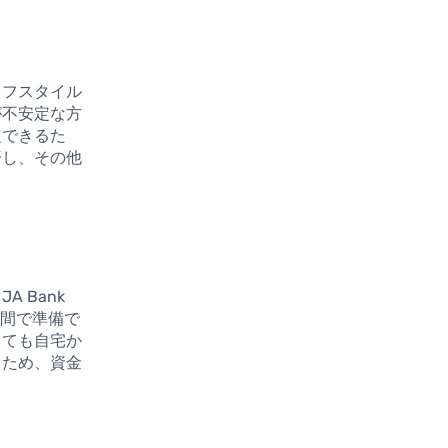
イフスタイル
が不安定な方
定できるた
済し、その他
 Bank
時間で準備で
くても自宅か
るため、資金