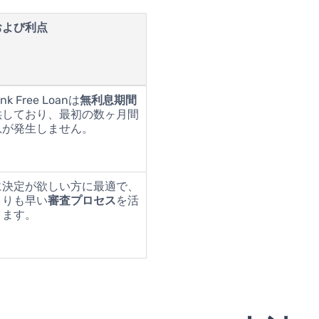
および利点
nk Free Loanは
無利息期間
供しており、最初の数ヶ月間
息が発生しません。
に決定が欲しい方に最適で、
よりも早い
審査プロセス
を活
きます。