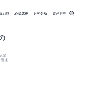
資戦略
経済成長
財務分析
資産管理
ンの
な返済
で迅速