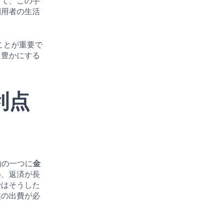
って、この手
利用者の生活
ことが重要で
を豊かにする
な利点
理由の一つに
金
め、返済が長
ではそうした
然の出費が必