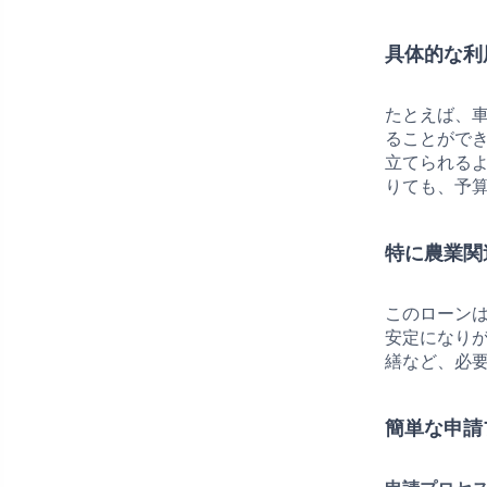
具体的な利
たとえば、
ることがで
立てられる
りても、予
特に農業関
このローン
安定になり
繕など、必
簡単な申請