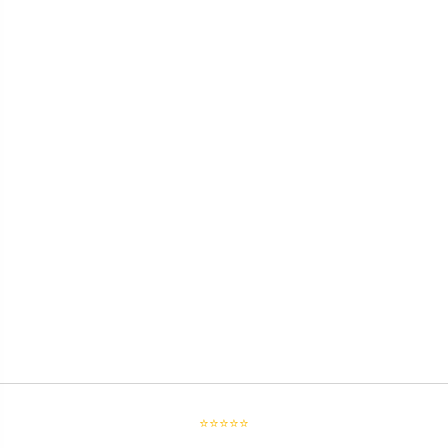
⭐⭐⭐⭐⭐