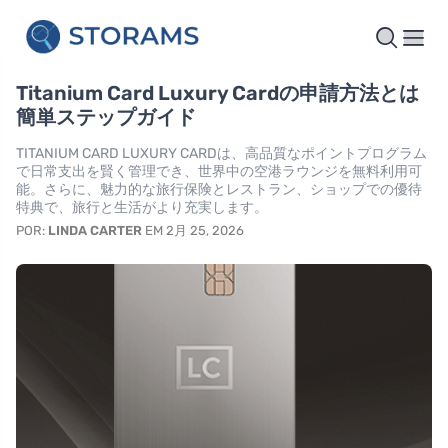
Titanium Card Luxury Cardの申請方法とは
簡単ステップガイド
TITANIUM CARD LUXURY CARDは、高品質なポイントプログラム
で日常支出を賢く管理でき、世界中の空港ラウンジを無料利用可
能。さらに、魅力的な旅行保険とレストラン、ショップでの優待
特典で、旅行と生活がより充実します。
POR:
LINDA CARTER
EM 2月 25, 2026