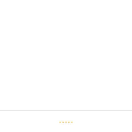
⭐⭐⭐⭐⭐