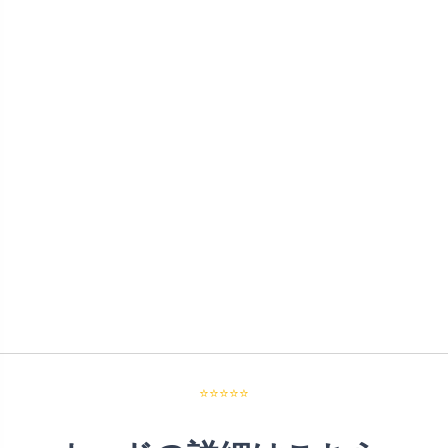
⭐⭐⭐⭐⭐