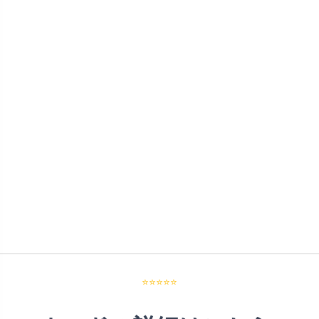
⭐⭐⭐⭐⭐