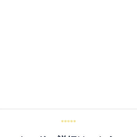
⭐⭐⭐⭐⭐