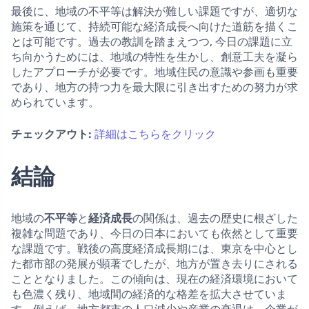
最後に、地域の不平等は解決が難しい課題ですが、適切な
施策を通じて、持続可能な経済成長へ向けた道筋を描くこ
とは可能です。過去の教訓を踏まえつつ, 今日の課題に立
ち向かうためには、地域の特性を生かし、創意工夫を凝ら
したアプローチが必要です。地域住民の意識や参画も重要
であり、地方の持つ力を最大限に引き出すための努力が求
められています。
チェックアウト:
詳細はこちらをクリック
結論
地域の
不平等
と
経済成長
の関係は、過去の歴史に根ざした
複雑な問題であり、今日の日本においても依然として重要
な課題です。戦後の高度経済成長期には、東京を中心とし
た都市部の発展が顕著でしたが、地方が置き去りにされる
こととなりました。この傾向は、現在の経済環境において
も色濃く残り、地域間の経済的な格差を拡大させていま