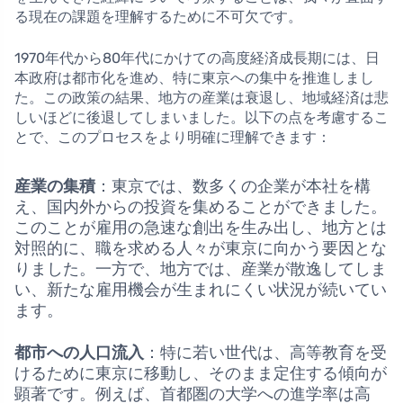
る現在の課題を理解するために不可欠です。
1970年代から80年代にかけての高度経済成長期には、日
本政府は都市化を進め、特に東京への集中を推進しまし
た。この政策の結果、地方の産業は衰退し、地域経済は悲
しいほどに後退してしまいました。以下の点を考慮するこ
とで、このプロセスをより明確に理解できます：
産業の集積
：東京では、数多くの企業が本社を構
え、国内外からの投資を集めることができました。
このことが雇用の急速な創出を生み出し、地方とは
対照的に、職を求める人々が東京に向かう要因とな
りました。一方で、地方では、産業が散逸してしま
い、新たな雇用機会が生まれにくい状況が続いてい
ます。
都市への人口流入
：特に若い世代は、高等教育を受
けるために東京に移動し、そのまま定住する傾向が
顕著です。例えば、首都圏の大学への進学率は高