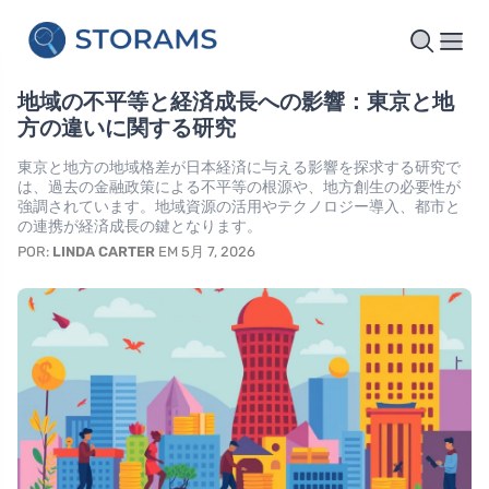
地域の不平等と経済成長への影響：東京と地
方の違いに関する研究
東京と地方の地域格差が日本経済に与える影響を探求する研究で
は、過去の金融政策による不平等の根源や、地方創生の必要性が
強調されています。地域資源の活用やテクノロジー導入、都市と
の連携が経済成長の鍵となります。
POR:
LINDA CARTER
EM 5月 7, 2026