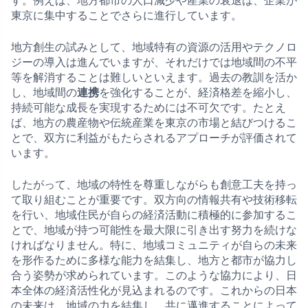
す。例えば、地方都市の人口減少や産業の衰退は、企業が
東京に集中することでさらに進行しています。
地方創生の試みとして、地域特有の資源の活用やテクノロ
ジーの導入は進んでいますが、それだけでは地域間の不平
等を解消することは難しいといえます。過去の教訓を活か
し、地域間の
連携
を強化することが、経済格差を縮小し、
持続可能な成長を実現するためには不可欠です。たとえ
ば、地方の農産物や伝統産業を東京の市場と結びつけるこ
とで、双方に利益がもたらされるアプローチが評価されて
います。
したがって、地域の特性を尊重しながらも創意工夫を持っ
て取り組むことが重要です。双方向の情報共有や技術移転
を行い、地域住民が自らの経済活動に積極的に参加するこ
とで、地域が持つ可能性を最大限に引き出す努力を続けな
ければなりません。特に、地域コミュニティが自らの未来
を形作るために多様な能力を結集し、地方と都市が協力し
合う姿勢が求められています。このような協力により、日
本全体の経済活性化が見込まれるのです。これからの日本
の未来は、地域の力を結集し、共に邁進することによって