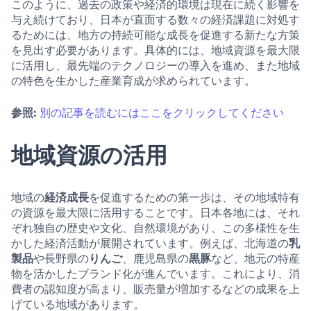
このように、過去の政策や経済的環境は現在に続く影響を
与え続けており、日本が直面する数々の経済課題に対処す
るためには、地方の持続可能な成長を促進する新たな方策
を見出す必要があります。具体的には、地域資源を最大限
に活用し、最先端のテクノロジーの導入を進め、また地域
の特色を生かした産業育成が求められています。
参照:
別の記事を読むにはここをクリックしてください
地域資源の活用
地域の
経済成長
を促進するための第一歩は、その地域特有
の資源を最大限に活用することです。日本各地には、それ
ぞれ独自の歴史や文化、自然環境があり、この多様性を生
かした経済活動が展開されています。例えば、北海道の
乳
製品
や長野県の
りんご
、鹿児島県の
黒豚
など、地元の特産
物を活かしたブランド化が進んでいます。これにより、消
費者の認知度が高まり、販売量が増加するなどの成果を上
げている地域があります。