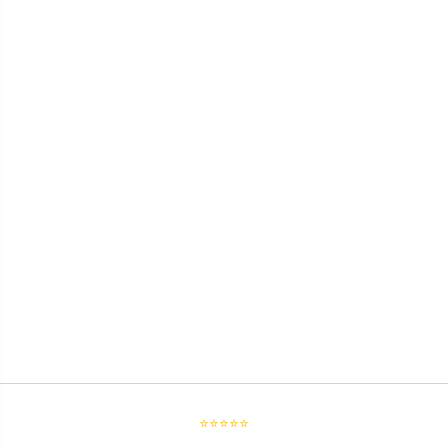
⭐⭐⭐⭐⭐